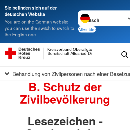
Sie befinden sich auf der
Sprache wechseln zu
deutschen Website
You are on the German website,
you can use the switch to switch to
Alles klar
the English one
Kreisverband Oberallgäu
Bereitschaft Altusried-Dietmannsried
Behandlung von Zivilpersonen nach einer Besetzu
B. Schutz der
Zivilbevölkerung
Lesezeichen -