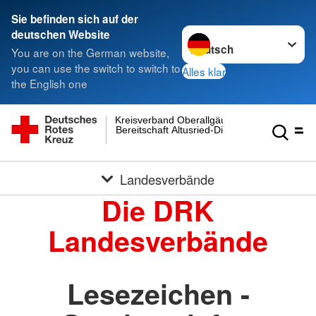
Sie befinden sich auf der
Sprache wechseln zu
deutschen Website
You are on the German website,
you can use the switch to switch to
Alles klar
the English one
Kreisverband Oberallgäu
Bereitschaft Altusried-Dietmannsried
Landesverbände
Die DRK
Landesverbände
Lesezeichen -