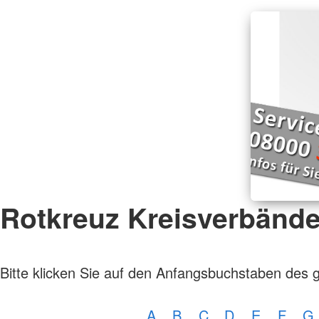
Rotkreuz Kreisverbänd
Bitte klicken Sie auf den Anfangsbuchstaben des 
A
B
C
D
E
F
G