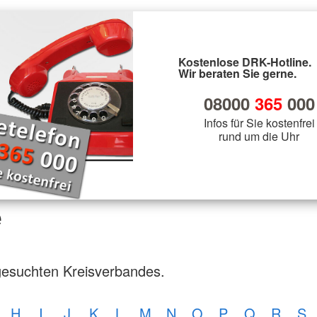
Kostenlose DRK-Hotline.
Wir beraten Sie gerne.
08000
365
000
Infos für Sie kostenfrei
rund um die Uhr
e
gesuchten Kreisverbandes.
H
I
J
K
L
M
N
O
P
Q
R
S