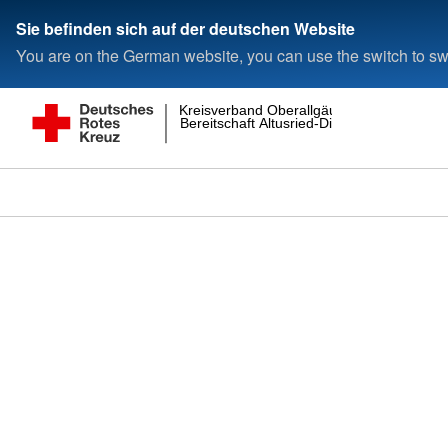
Sie befinden sich auf der deutschen Website
You are on the German website, you can use the switch to swi
Kreisverband Oberallgäu
Bereitschaft Altusried-Dietmannsried