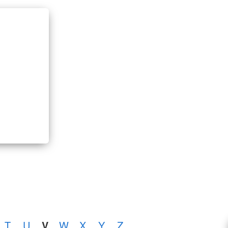
T
U
V
W
X
Y
Z