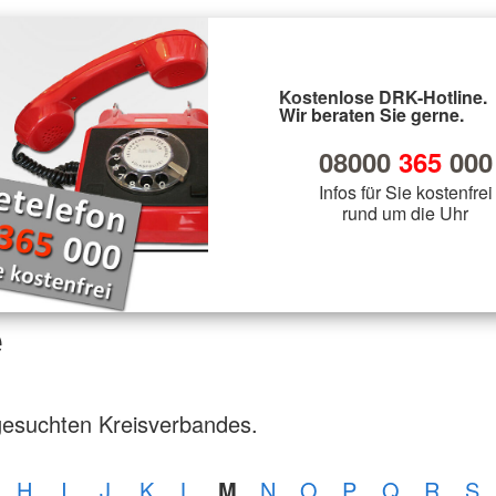
Kostenlose DRK-Hotline.
Wir beraten Sie gerne.
08000
365
000
Infos für Sie kostenfrei
rund um die Uhr
e
gesuchten Kreisverbandes.
H
I
J
K
L
M
N
O
P
Q
R
S