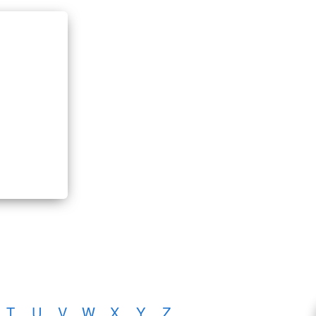
T
U
V
W
X
Y
Z