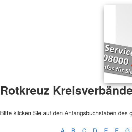
Rotkreuz Kreisverbänd
Bitte klicken Sie auf den Anfangsbuchstaben des 
A
B
C
D
E
F
G