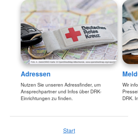
Adressen
Meld
Nutzen Sie unseren Adressfinder, um
Wir inf
Ansprechpartner und Infos über DRK-
Pressei
Einrichtungen zu finden.
DRK. In
Start