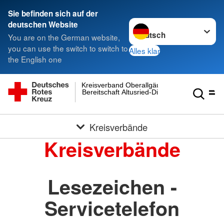
Sie befinden sich auf der
Sprache wechseln zu
deutschen Website
You are on the German website,
you can use the switch to switch to
Alles klar
the English one
Kreisverband Oberallgäu
Bereitschaft Altusried-Dietmannsried
Kreisverbände
Kreisverbände
Lesezeichen -
Servicetelefon