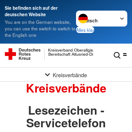
Sie befinden sich auf der
Sprache wechseln zu
deutschen Website
You are on the German website,
you can use the switch to switch to
Alles klar
the English one
Kreisverband Oberallgäu
Bereitschaft Altusried-Dietmannsried
Kreisverbände
Kreisverbände
Lesezeichen -
Servicetelefon