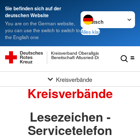
Sie befinden sich auf der
Sprache wechseln zu
deutschen Website
You are on the German website,
you can use the switch to switch to
Alles klar
the English one
Kreisverband Oberallgäu
Bereitschaft Altusried-Dietmannsried
Kreisverbände
Kreisverbände
Lesezeichen -
Servicetelefon