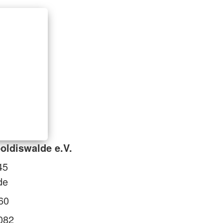
oldiswalde e.V.
45
de
60
082