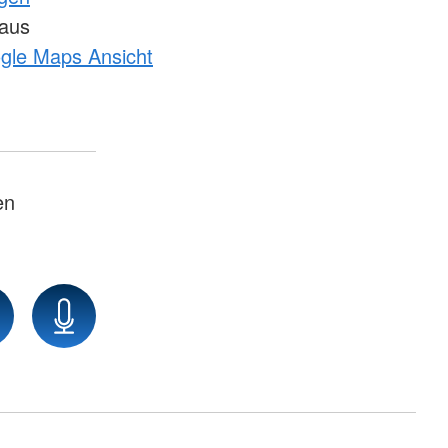
haus
ogle Maps Ansicht
en