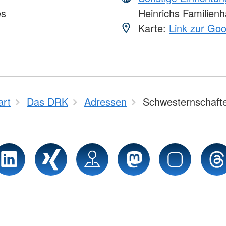
es
Heinrichs Familien
Karte:
Link zur Go
art
Das DRK
Adressen
Schwesternschaft