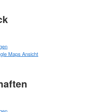
ck
ngen
ogle Maps Ansicht
haften
ngen