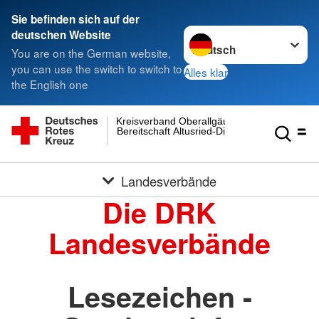
Sie befinden sich auf der
Sprache wechseln zu
deutschen Website
You are on the German website,
you can use the switch to switch to
Alles klar
the English one
Kreisverband Oberallgäu
Bereitschaft Altusried-Dietmannsried
Landesverbände
Die DRK
Landesverbände
Lesezeichen -