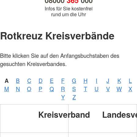
08000
365
000
Infos für Sie kostenfrei
rund um die Uhr
Rotkreuz Kreisverbände
Bitte klicken Sie auf den Anfangsbuchstaben des
gesuchten Kreisverbandes.
A
B
C
D
E
F
G
H
I
J
K
L
M
N
O
P
Q
R
S
T
U
V
W
X
Y
Z
Kreisverband
Landesv