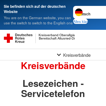
Sie befinden sich auf der deutschen
Sprache wechseln 
Website
You are on the German website, you can
Alles klar
use the switch to switch to the English one
Kreisverband Oberallgäu
Bereitschaft Altusried-Dietmannsried
Kreisverbände
Kreisverbände
Lesezeichen -
Servicetelefon