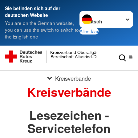
Sie befinden sich auf der
Sprache wechseln zu
deutschen Website
You are on the German website,
you can use the switch to switch to
Alles klar
the English one
Kreisverband Oberallgäu
Bereitschaft Altusried-Dietmannsried
Kreisverbände
Kreisverbände
Lesezeichen -
Servicetelefon