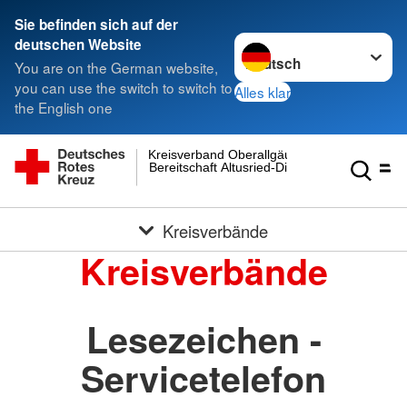
Sie befinden sich auf der
Sprache wechseln zu
deutschen Website
You are on the German website,
you can use the switch to switch to
Alles klar
the English one
Kreisverband Oberallgäu
Bereitschaft Altusried-Dietmannsried
Kreisverbände
Kreisverbände
Lesezeichen -
Servicetelefon